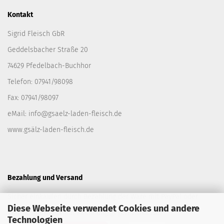
Kontakt
Sigrid Fleisch GbR
Geddelsbacher Straße 20
74629 Pfedelbach-Buchhor
Telefon: 07941/98098
Fax: 07941/98097
eMail:
info@gsaelz-laden-fleisch.de
www.gsälz-laden-fleisch.de
Bezahlung und Versand
Sicher einkaufen durch Bezahlung der Ware mit PayPal oder
Diese Webseite verwendet Cookies und andere
Klarna. Alternativ auf Rechnung gegen Vorkasse.
Technologien